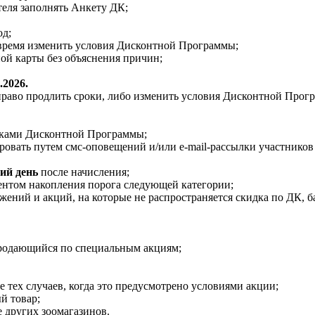
теля заполнять Анкету ДК;
од;
 время изменить условия Дисконтной Программы;
ой карты без объяснения причин;
.2026.
право продлить сроки, либо изменить условия Дисконтной Прог
иками Дисконтной Программы;
ровать путем смс-оповещений и/или e-mail-рассылки участнико
ий день
после начисления;
ентом накопления порога следующей категории;
ений и акций, на которые не распространяется скидка по ДК, ба
 продающийся по специальным акциям;
 тех случаев, когда это предусмотрено условиями акции;
й товар;
 других зоомагазинов.