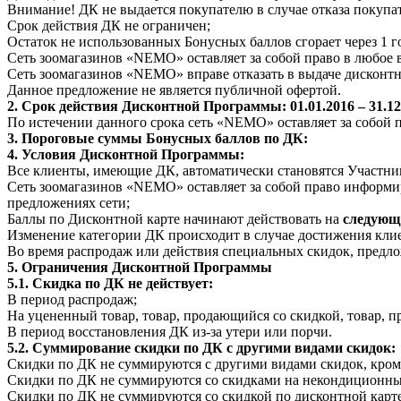
Внимание! ДК не выдается покупателю в случае отказа покупа
Срок действия ДК не ограничен;
Остаток не использованных Бонусных баллов сгорает через 1 г
Сеть зоомагазинов «NEMO» оставляет за собой право в любое
Сеть зоомагазинов «NEMO» вправе отказать в выдаче дисконтн
Данное предложение не является публичной офертой.
2. Срок действия Дисконтной Программы: 01.01.2016 – 31.12
По истечении данного срока сеть «NEMO» оставляет за собой 
3. Пороговые суммы Бонусных баллов по ДК:
4. Условия Дисконтной Программы:
Все клиенты, имеющие ДК, автоматически становятся Участн
Сеть зоомагазинов «NEMO» оставляет за собой право информи
предложениях сети;
Баллы по Дисконтной карте начинают действовать на
следующ
Изменение категории ДК происходит в случае достижения кли
Во время распродаж или действия специальных скидок, предлож
5. Ограничения Дисконтной Программы
5.1. Скидка по ДК не действует:
В период распродаж;
На уцененный товар, товар, продающийся со скидкой, товар,
В период восстановления ДК из-за утери или порчи.
5.2. Суммирование скидки по ДК с другими видами скидок:
Скидки по ДК не суммируются с другими видами скидок, кроме
Скидки по ДК не суммируются со скидками на некондиционны
Скидки по ДК не суммируются со скидкой по дисконтной карте