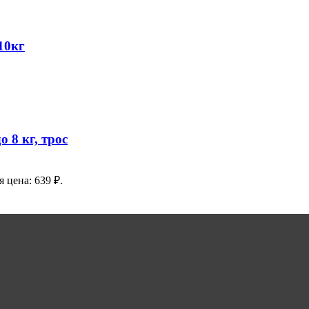
10кг
о 8 кг, трос
 цена: 639 ₽.