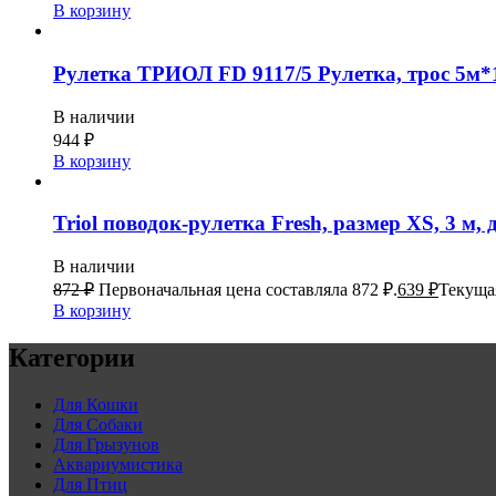
В корзину
Рулетка ТРИОЛ FD 9117/5 Рулетка, трос 5м*
В наличии
944
₽
В корзину
Triol поводок-рулетка Fresh, размер XS, 3 м, д
В наличии
872
₽
Первоначальная цена составляла 872 ₽.
639
₽
Текущая
В корзину
Категории
Для Кошки
Для Собаки
Для Грызунов
Аквариумистика
Для Птиц