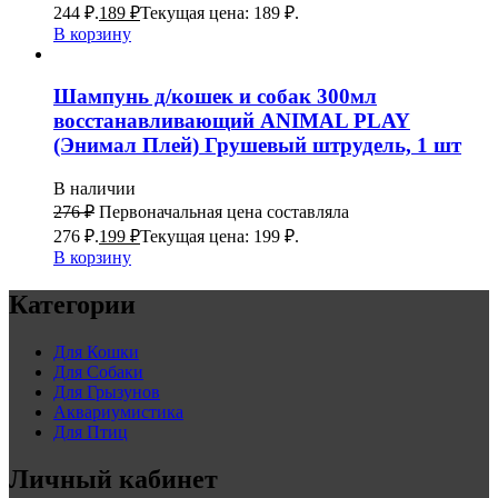
244 ₽.
189
₽
Текущая цена: 189 ₽.
В корзину
Шампунь д/кошек и собак 300мл
восстанавливающий ANIMAL PLAY
(Энимал Плей) Грушевый штрудель, 1 шт
В наличии
276
₽
Первоначальная цена составляла
276 ₽.
199
₽
Текущая цена: 199 ₽.
В корзину
Категории
Для Кошки
Для Собаки
Для Грызунов
Аквариумистика
Для Птиц
Личный кабинет