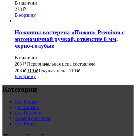
В наличии
278
₽
В корзину
Ножницы-когтерезы «Пижон» Premium с
эргономичной ручкой, отверстие 8 мм,
чёрно-голубые
В наличии
203
₽
Первоначальная цена составляла
203 ₽.
119
₽
Текущая цена: 119 ₽.
В корзину
Категории
Для Кошки
Для Собаки
Для Грызунов
Аквариумистика
Для Птиц