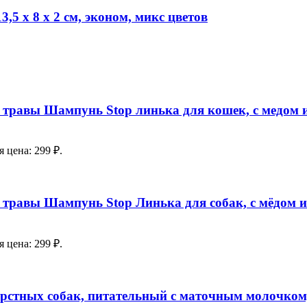
,5 х 8 х 2 см, эконом, микс цветов
д и травы Шампунь Stop линька для кошек, с медом
 цена: 299 ₽.
д и травы Шампунь Stop Линька для собак, с мёдом 
 цена: 299 ₽.
ерстных собак, питательный с маточным молочком