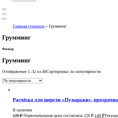
Главная страница
»
Грумминг
Грумминг
Фильтр
Грумминг
Отображение 1–32 из 40
Сортировка: по популярности
Расчёска для шерсти «Пузырьки», прозрачная,
В наличии
228
₽
Первоначальная цена составляла 228 ₽.
149
₽
Текущая