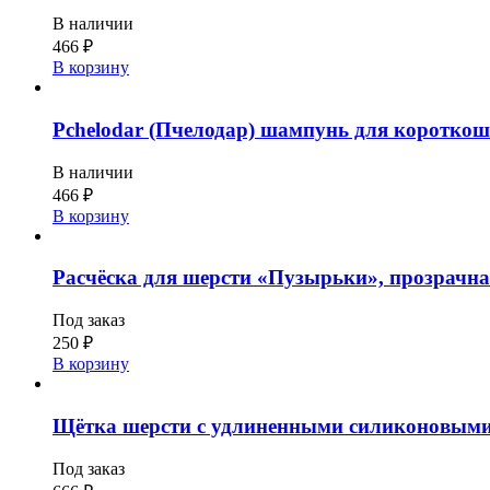
В наличии
466
₽
В корзину
Pchelodar (Пчелодар) шампунь для короткош
В наличии
466
₽
В корзину
Расчёска для шерсти «Пузырьки», прозрачная,
Под заказ
250
₽
В корзину
Щётка шерсти с удлиненными силиконовыми 
Под заказ