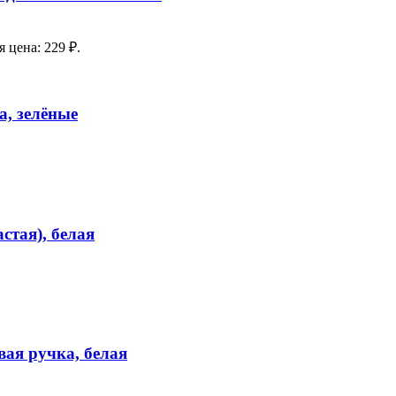
 цена: 229 ₽.
а, зелёные
астая), белая
вая ручка, белая