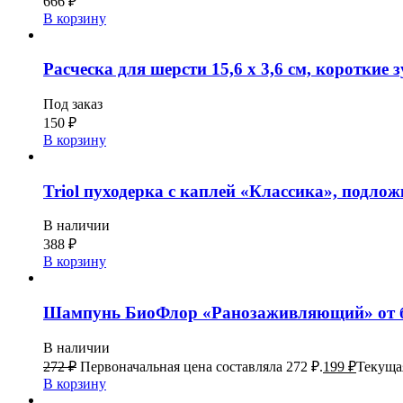
666
₽
В корзину
Расческа для шерсти 15,6 х 3,6 см, короткие з
Под заказ
150
₽
В корзину
Triol пуходерка с каплей «Классика», подлож
В наличии
388
₽
В корзину
Шампунь БиоФлор «Ранозаживляющий» от бл
В наличии
272
₽
Первоначальная цена составляла 272 ₽.
199
₽
Текущая
В корзину