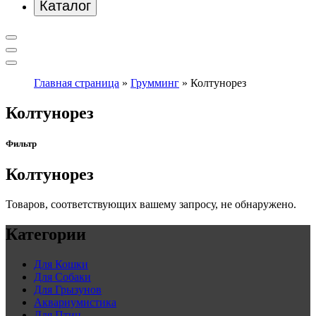
Каталог
Главная страница
»
Грумминг
»
Колтунорез
Колтунорез
Фильтр
Колтунорез
Товаров, соответствующих вашему запросу, не обнаружено.
Категории
Для Кошки
Для Собаки
Для Грызунов
Аквариумистика
Для Птиц