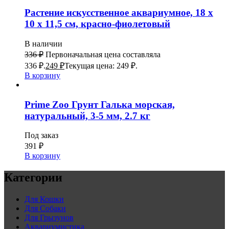
Растение искусственное аквариумное, 18 х
10 х 11,5 см, красно-фиолетовый
В наличии
336
₽
Первоначальная цена составляла
336 ₽.
249
₽
Текущая цена: 249 ₽.
В корзину
Prime Zoo Грунт Галька морская,
натуральный, 3-5 мм, 2.7 кг
Под заказ
391
₽
В корзину
Категории
Для Кошки
Для Собаки
Для Грызунов
Аквариумистика