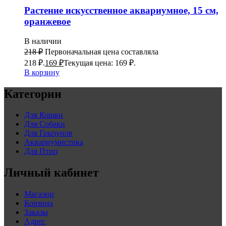
Растение искусственное аквариумное, 15 см,
оранжевое
В наличии
218
₽
Первоначальная цена составляла
218 ₽.
169
₽
Текущая цена: 169 ₽.
В корзину
Категории
Для Кошки
Для Собаки
Для Грызунов
Аквариумистика
Для Птиц
Личный кабинет
Магазин
Корзина
Заказы
Адрес