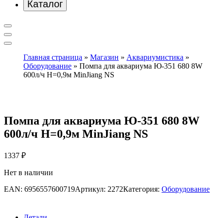
Каталог
Главная страница
»
Магазин
»
Аквариумистика
»
Оборудование
»
Помпа для аквариума Ю-351 680 8W
600л/ч H=0,9м MinJiang NS
Помпа для аквариума Ю-351 680 8W
600л/ч H=0,9м MinJiang NS
1337
₽
Нет в наличии
EAN:
6956557600719
Артикул:
2272
Категория:
Оборудование
Детали