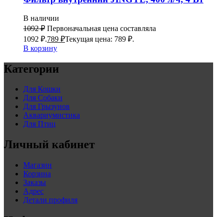
В наличии
1092
₽
Первоначальная цена составляла
1092 ₽.
789
₽
Текущая цена: 789 ₽.
В корзину
Категории
Для Кошки
Для Собаки
Для Грызунов
Аквариумистика
Для Птиц
Личный кабинет
Магазин
Корзина
Заказы
Адрес
Детали профиля