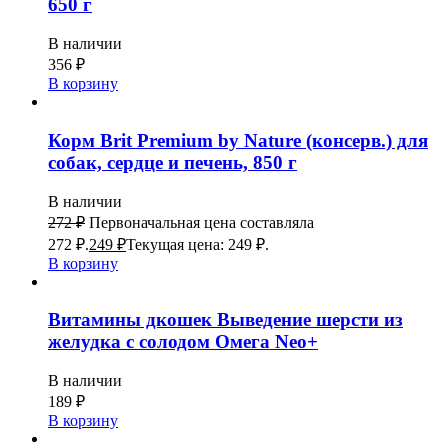
650 г
В наличии
356
₽
В корзину
Корм Brit Premium by Nature (консерв.) для
собак, сердце и печень, 850 г
В наличии
272
₽
Первоначальная цена составляла
272 ₽.
249
₽
Текущая цена: 249 ₽.
В корзину
Витамины дкошек Выведение шерсти из
желудка с солодом Омега Neo+
В наличии
189
₽
В корзину