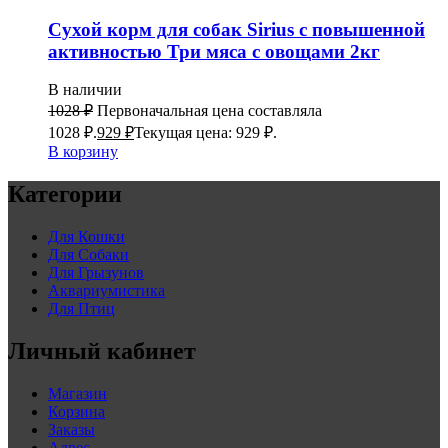
Сухой корм для собак Sirius с повышенной
активностью Три мяса с овощами 2кг
В наличии
1028
₽
Первоначальная цена составляла
1028 ₽.
929
₽
Текущая цена: 929 ₽.
В корзину
Категории
Для Кошки
Для Собаки
Для Грызунов
Аквариумистика
Для Птиц
Личный кабинет
Магазин
Корзина
Заказы
Адрес