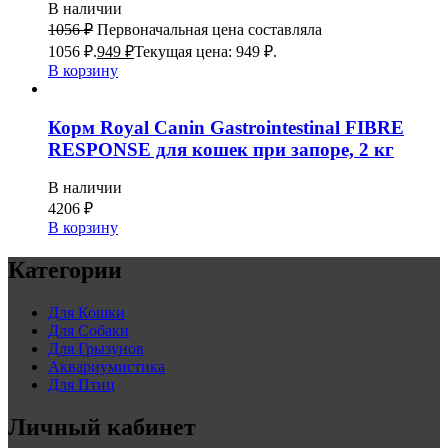
В наличии
1056
₽
Первоначальная цена составляла
1056 ₽.
949
₽
Текущая цена: 949 ₽.
В корзину
Корм Royal Canin Gastrointestinal FIBRE
RESPONSE для кошек при запоре, 2 кг
В наличии
4206
₽
В корзину
Категории
Для Кошки
Для Собаки
Для Грызунов
Аквариумистика
Для Птиц
Личный кабинет