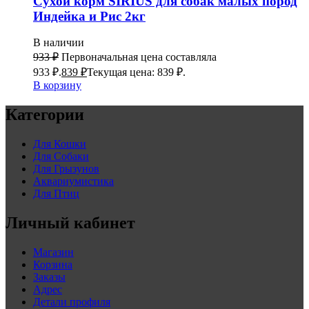
Сухой корм SIRIUS для собак малых пород
Индейка и Рис 2кг
В наличии
933
₽
Первоначальная цена составляла
933 ₽.
839
₽
Текущая цена: 839 ₽.
В корзину
Категории
Для Кошки
Для Собаки
Для Грызунов
Аквариумистика
Для Птиц
Личный кабинет
Магазин
Корзина
Заказы
Адрес
Детали профиля