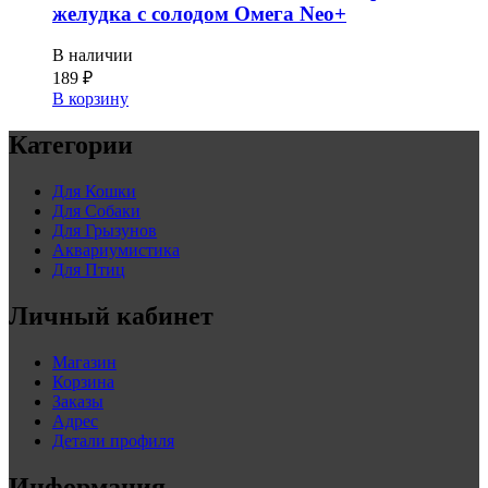
желудка с солодом Омега Neo+
В наличии
189
₽
В корзину
Категории
Для Кошки
Для Собаки
Для Грызунов
Аквариумистика
Для Птиц
Личный кабинет
Магазин
Корзина
Заказы
Адрес
Детали профиля
Информация