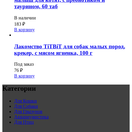
таурином, 60 таб
В наличии
183
₽
В корзину
Лакомство TiTBiT для собак малых пород,
крекер, с мясом ягненка, 100 г
Под заказ
76
₽
В корзину
Категории
Для Кошки
Для Собаки
Для Грызунов
Аквариумистика
Для Птиц