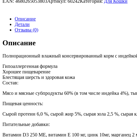
EAN:
4680265053803
Артикул:
60242
Категория:
Для Кошки
Описание
Детали
Отзывы (0)
Описание
Полнорационный влажный консервированный корм с индейкой 
Гипоаллергенная формула
Хорошее пищеварение
Блестящая шерсть и здоровая кожа
Состав:
Мясо и мясные субпродукты 60% (в том числе индейка 4%), тык
Пищевая ценность:
Сырой протеин 6,0 %, сырой жир 5%, сырая зола 2,5 %, сырая к
Питательные добавки:
Витамин D3 250 МЕ, витамин Е 100 мг, цинк 10мг, марганец 2 мг, 