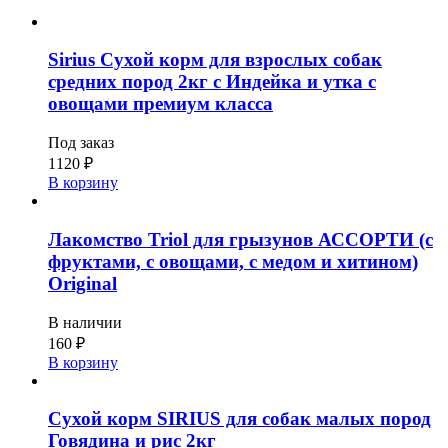
Sirius Сухой корм для взрослых собак
средних пород 2кг с Индейка и утка с
овощами премиум класса
Под заказ
1120
₽
В корзину
Лакомство Triol для грызунов АССОРТИ (с
фруктами, с овощами, с медом и хитином)
Original
В наличии
160
₽
В корзину
Сухой корм SIRIUS для собак малых пород
Говядина и рис 2кг