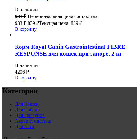
В наличии
933
₽
Первоначальная цена составляла
933 ₽.
839
₽
Текущая цена: 839 ₽.
В корзину
Корм Royal Canin Gastrointestinal FIBRE
RESPONSE для кошек при запоре, 2 кг
В наличии
4206
₽
В корзину
Категории
Для Кошки
Для Собаки
Для Грызунов
Аквариумистика
Для Птиц