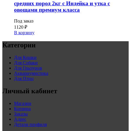
средних пород 2кг с Индейка и утка с
овощами премиум класса
Под заказ
1120
₽
В корзину
Категории
Для Кошки
Для Собаки
Для Грызунов
Аквариумистика
Для Птиц
Личный кабинет
Магазин
Корзина
Заказы
Адрес
Детали профиля