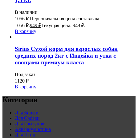
1,5 кг.
В наличии
1056
₽
Первоначальная цена составляла
1056 ₽.
949
₽
Текущая цена: 949 ₽.
В корзину
Sirius Сухой корм для взрослых собак
средних пород 2кг с Индейка и утка с
овощами премиум класса
Под заказ
1120
₽
В корзину
Категории
Для Кошки
Для Собаки
Для Грызунов
Аквариумистика
Для Птиц