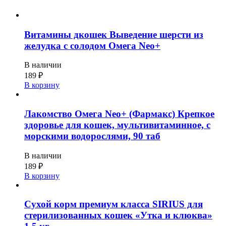
Витамины дкошек Выведение шерсти из
желудка с солодом Омега Neo+
В наличии
189
₽
В корзину
Лакомство Омега Neo+ (Фармакс) Крепкое
здоровье для кошек, мультивитаминное, с
морскими водорослями, 90 таб
В наличии
189
₽
В корзину
Сухой корм премиум класса SIRIUS для
стерилизованных кошек «Утка и клюква»