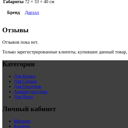
Габариты
72 × 33 × 40 см
Бренд
Дарэлл
Отзывы
Отзывов пока нет.
Только зарегистрированные клиенты, купившие данный товар,
Категории
Для Кошки
Для Собаки
Для Грызунов
Аквариумистика
Для Птиц
Личный кабинет
Магазин
Корзина