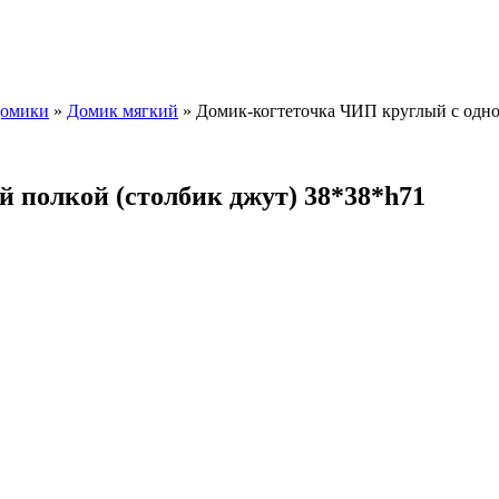
домики
»
Домик мягкий
»
Домик-когтеточка ЧИП круглый с одно
 полкой (столбик джут) 38*38*h71