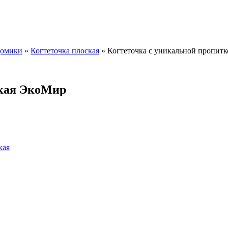
домики
»
Когтеточка плоская
»
Когтеточка с уникальной пропит
зкая ЭкоМир
кая