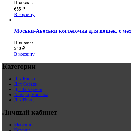
Под заказ
655
₽
В корзину
Моськи-Авоськи когтеточка для кошек, с мехо
Под заказ
540
₽
В корзину
Категории
Для Кошки
Для Собаки
Для Грызунов
Аквариумистика
Для Птиц
Личный кабинет
Магазин
Корзина