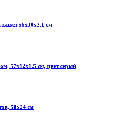
льшая 56х30х3,1 см
м, 57х12х1.5 см, цвет серый
ов, 50х24 см