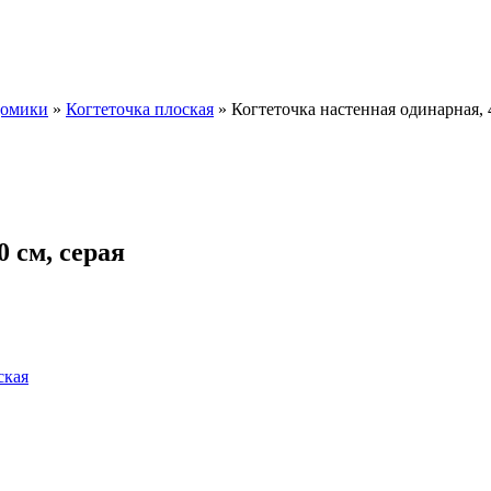
домики
»
Когтеточка плоская
»
Когтеточка настенная одинарная, 4
0 см, серая
ская