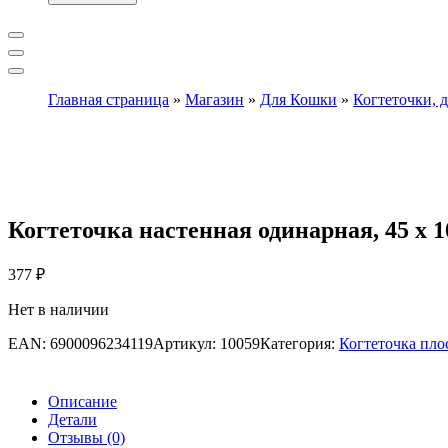
Главная страница
»
Магазин
»
Для Кошки
»
Когтеточки, 
Когтеточка настенная одинарная, 45 х 1
377
₽
Нет в наличии
EAN:
6900096234119
Артикул:
10059
Категория:
Когтеточка пло
Описание
Детали
Отзывы (0)