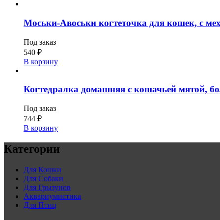
Моськи-Авоськи когтеточка для кошек, с мехо
Под заказ
540
₽
В корзину
Когтедралка домашняя с кошачьей мятой, бо
Под заказ
744
₽
В корзину
Категории
Для Кошки
Для Собаки
Для Грызунов
Аквариумистика
Для Птиц