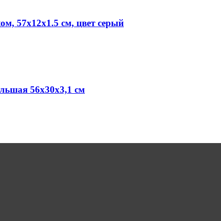
м, 57х12х1.5 см, цвет серый
льшая 56х30х3,1 см