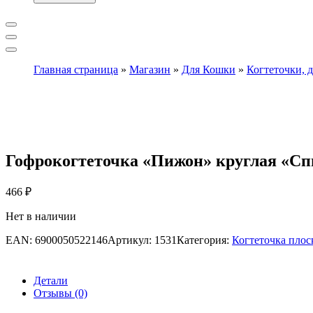
Главная страница
»
Магазин
»
Для Кошки
»
Когтеточки, 
Гофрокогтеточка «Пижон» круглая «Спил
466
₽
Нет в наличии
EAN:
6900050522146
Артикул:
1531
Категория:
Когтеточка плос
Детали
Отзывы (0)