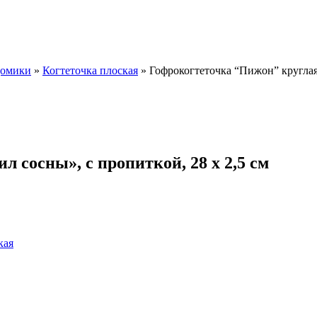
домики
»
Когтеточка плоская
»
Гофрокогтеточка “Пижон” круглая 
 сосны», с пропиткой, 28 х 2,5 см
кая