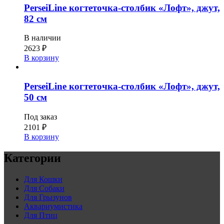
PerseiLine когтеточка-столбик «Лофт», джут,
82 см
В наличии
2623
₽
В корзину
PerseiLine когтеточка-столбик «Лофт», джут,
50 см
Под заказ
2101
₽
В корзину
Категории
Для Кошки
Для Собаки
Для Грызунов
Аквариумистика
Для Птиц