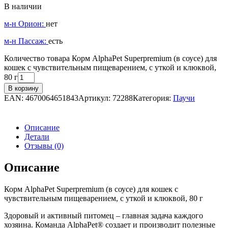
В наличии
м-н Орион:
нет
м-н Пассаж:
есть
Количество товара Корм AlphaPet Superpremium (в соусе) для
кошек с чувствительным пищеварением, с уткой и клюквой,
80 г
В корзину
EAN:
4670064651843
Артикул:
72288
Категория:
Паучи
Описание
Детали
Отзывы (0)
Описание
Корм AlphaPet Superpremium (в соусе) для кошек с
чувствительным пищеварением, с уткой и клюквой, 80 г
Здоровый и активный питомец – главная задача каждого
хозяина. Команда AlphaPet® создает и производит полезные