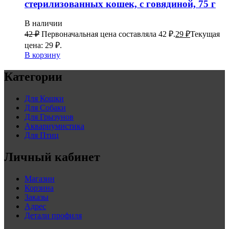
стерилизованных кошек, с говядиной, 75 г
В наличии
42
₽
Первоначальная цена составляла 42 ₽.
29
₽
Текущая
цена: 29 ₽.
В корзину
Категории
Для Кошки
Для Собаки
Для Грызунов
Аквариумистика
Для Птиц
Личный кабинет
Магазин
Корзина
Заказы
Адрес
Детали профиля