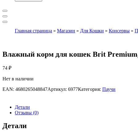
Главная страница
»
Магазин
»
Для Кошки
»
Консервы
»
П
Влажный корм для кошек Brit Premium, т
74
₽
Нет в наличии
EAN:
4680265048847
Артикул:
6977
Категория:
Паучи
Детали
Отзывы (0)
Детали