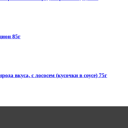
цион 85г
да вкуса, с лососем (кусочки в соусе) 75г