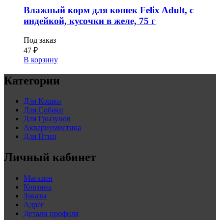
Влажный корм для кошек Felix Adult, с
индейкой, кусочки в желе, 75 г
Под заказ
47
₽
В корзину
Категории
Для Кошки
Для Собаки
Для Грызунов
Аквариумистика
Для Птиц
Личный кабинет
Магазин
Корзина
Заказы
Адрес
Детали профиля