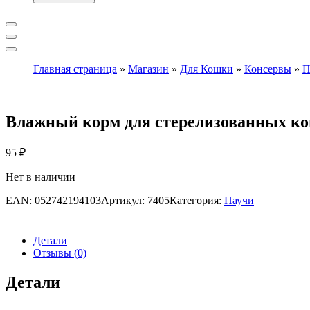
Главная страница
»
Магазин
»
Для Кошки
»
Консервы
»
П
Влажный корм для стерелизованных ко
95
₽
Нет в наличии
EAN:
052742194103
Артикул:
7405
Категория:
Паучи
Детали
Отзывы (0)
Детали