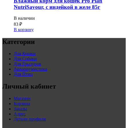
Влажный корм для кошек Pro Plan
NutriSavour, с индейкой в желе 85г
В наличии
83
₽
В корзину
Категории
Для Кошки
Для Собаки
Для Грызунов
Аквариумистика
Для Птиц
Личный кабинет
Магазин
Корзина
Заказы
Адрес
Детали профиля