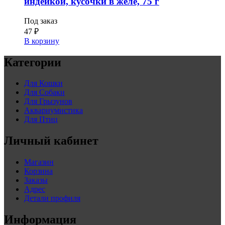
индейкой, кусочки в желе, 75 г
Под заказ
47
₽
В корзину
Категории
Для Кошки
Для Собаки
Для Грызунов
Аквариумистика
Для Птиц
Личный кабинет
Магазин
Корзина
Заказы
Адрес
Детали профиля
Информация