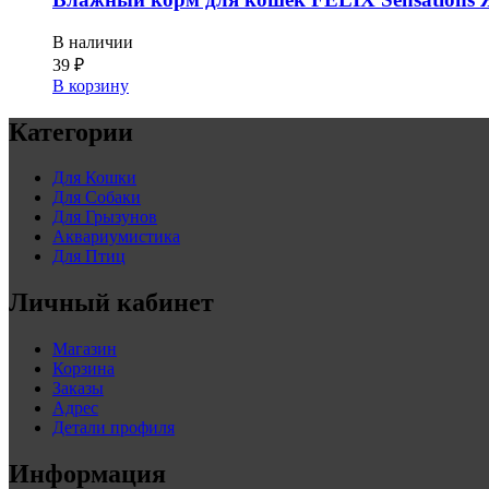
В наличии
39
₽
В корзину
Категории
Для Кошки
Для Собаки
Для Грызунов
Аквариумистика
Для Птиц
Личный кабинет
Магазин
Корзина
Заказы
Адрес
Детали профиля
Информация