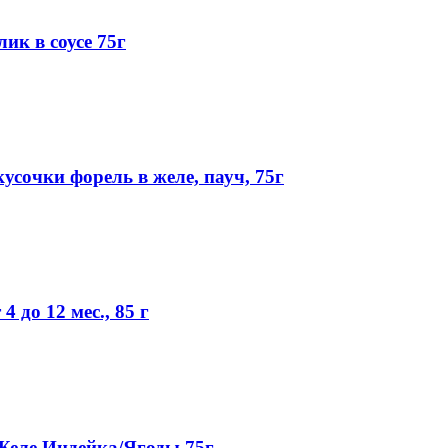
ик в соусе 75г
сочки форель в желе, пауч, 75г
4 до 12 мес., 85 г
Желе Индейка/Ягоды 75г