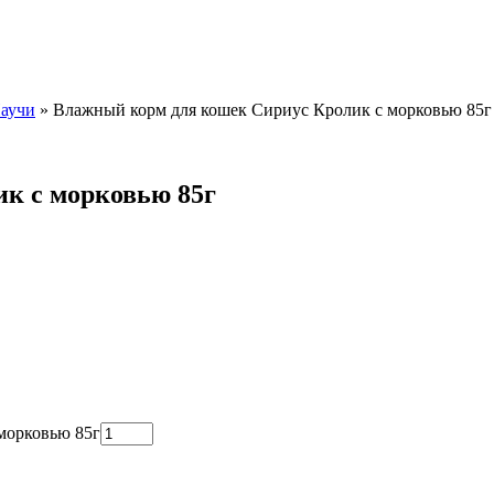
аучи
»
Влажный корм для кошек Сириус Кролик с морковью 85г
к с морковью 85г
морковью 85г