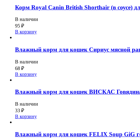
Корм Royal Canin British Shorthair (в соусе) 
В наличии
95
₽
В корзину
Влажный корм для кошек Сириус мясной ра
В наличии
68
₽
В корзину
Влажный корм для кошек ВИСКАС Говядина/
В наличии
33
₽
В корзину
Влажный корм для кошек FELIX Soup GiG го