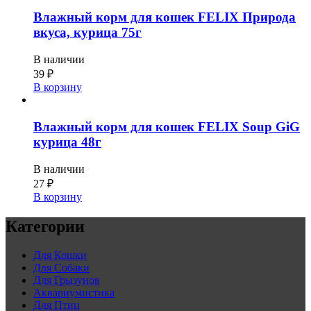
Влажный корм для кошек FELIX Природа
вкуса, курица 75г
В наличии
39
₽
В корзину
Влажный корм для кошек FELIX Soup GiG
курица 48г
В наличии
27
₽
В корзину
Категории
Для Кошки
Для Собаки
Для Грызунов
Аквариумистика
Для Птиц