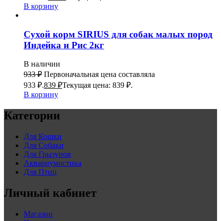
В корзину
Сухой корм SIRIUS для собак малых пород
Индейка и Рис 2кг
В наличии
933
₽
Первоначальная цена составляла
933 ₽.
839
₽
Текущая цена: 839 ₽.
В корзину
Категории
Для Кошки
Для Собаки
Для Грызунов
Аквариумистика
Для Птиц
Личный кабинет
Магазин