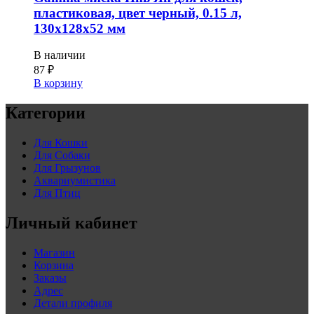
пластиковая, цвет черный, 0.15 л,
130x128x52 мм
В наличии
87
₽
В корзину
Категории
Для Кошки
Для Собаки
Для Грызунов
Аквариумистика
Для Птиц
Личный кабинет
Магазин
Корзина
Заказы
Адрес
Детали профиля