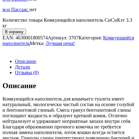
м-н Пассаж:
нет
Количество товара Комкующийся наполнитель СиСиКэт 3.3
кг
В корзину
EAN:
4630001800574
Артикул:
3707
Категория:
Комкующийся
наполнитель
Метка:
Лучшая цена!
Описание
Детали
Отзывы (0)
Описание
Комкующийся наполнитель для кошачьего туалета имеет
натуральный, экологически чистый состав на основе голубой
и бентонитовой глиный. Смесь гранул бентонитовой глины
поглощают жидкость и образуют крепкий комок. Отлично
нейтрализует и удерживает неприятные запахи внутри себя.
Благодаря образованию прочного комочка не требуется
полная замена наполнителя, лоток кошки всегда остается
чистым. Гранулы глины препятствуют появлению бактерий и