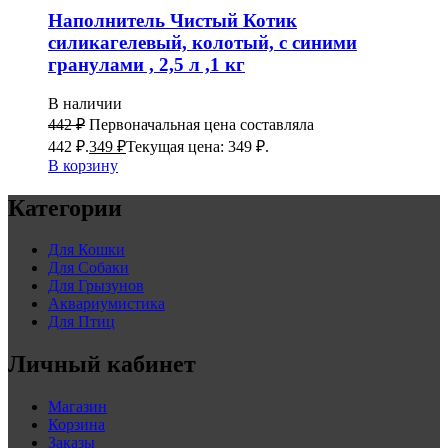
Наполнитель Чистый Котик
силикагелевый, колотый, с синими
гранулами , 2,5 л ,1 кг
В наличии
442
₽
Первоначальная цена составляла
442 ₽.
349
₽
Текущая цена: 349 ₽.
В корзину
Категории
Для Кошки
Для Собаки
Для Грызунов
Аквариумистика
Для Птиц
Личный кабинет
Магазин
Корзина
Заказы