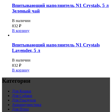
Впитывающий наполнитель N1 Crystals, 5 л
Зеленый чай
В наличии
832
₽
В корзину
Впитывающий наполнитель N1 Crystals
Lavender, 5 л
В наличии
832
₽
В корзину
Категории
Для Кошки
Для Собаки
Для Грызунов
Аквариумистика
Для Птиц