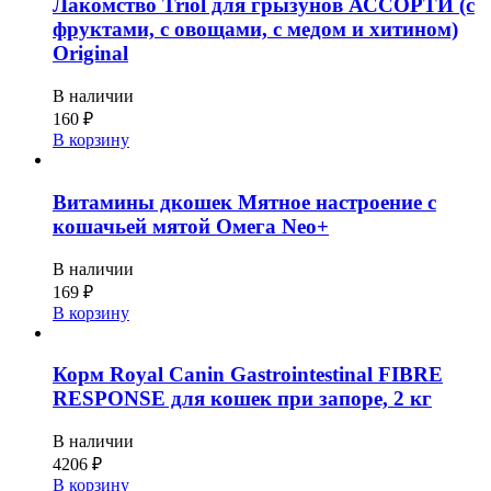
Лакомство Triol для грызунов АССОРТИ (с
фруктами, с овощами, с медом и хитином)
Original
В наличии
160
₽
В корзину
Витамины дкошек Мятное настроение с
кошачьей мятой Омега Neo+
В наличии
169
₽
В корзину
Корм Royal Canin Gastrointestinal FIBRE
RESPONSE для кошек при запоре, 2 кг
В наличии
4206
₽
В корзину