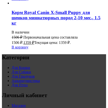
Корм Royal Canin X-Small Puppy для
щенков миниатюрных пород 2-10 мес., 1.5
кг
В наличии
1506
₽
Первоначальная цена составляла
1506 ₽.
1359
₽
Текущая цена: 1359 ₽.
В корзину
Категории
Для Кошки
Для Собаки
Для Грызунов
Аквариумистика
Для Птиц
Личный кабинет
Магазин