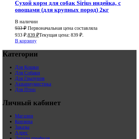
Сухой корм для собак Sirius индейка, с
овощами (для крупных пород) 2кг
В наличии
933
₽
Первоначальная цена составляла
933 ₽.
839
₽
Текущая цена: 839 ₽.
В корзину
Категории
Для Кошки
Для Собаки
Для Грызунов
Аквариумистика
Для Птиц
Личный кабинет
Магазин
Корзина
Заказы
Адрес
Детали профиля