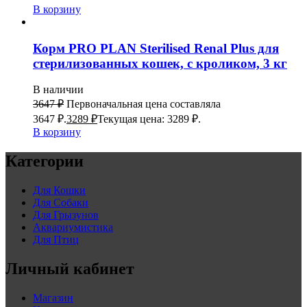
В корзину
Корм PRO PLAN Sterilised Renal Plus для
стерилизованных кошек, с кроликом, 3 кг
В наличии
3647
₽
Первоначальная цена составляла
3647 ₽.
3289
₽
Текущая цена: 3289 ₽.
В корзину
Категории
Для Кошки
Для Собаки
Для Грызунов
Аквариумистика
Для Птиц
Личный кабинет
Магазин