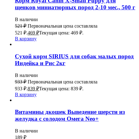
Корм Royal Canin X-Small Puppy для
щенков миниатюрных пород 2-10 мес., 500 г
В наличии
521
₽
Первоначальная цена составляла
521 ₽.
469
₽
Текущая цена: 469 ₽.
В корзину
Сухой корм SIRIUS для собак малых пород
Индейка и Рис 2кг
В наличии
933
₽
Первоначальная цена составляла
933 ₽.
839
₽
Текущая цена: 839 ₽.
В корзину
Витамины дкошек Выведение шерсти из
желудка с солодом Омега Neo+
В наличии
189
₽