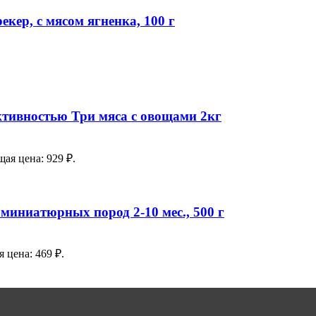
кер, с мясом ягненка, 100 г
ктивностью Три мяса с овощами 2кг
ая цена: 929 ₽.
миниатюрных пород 2-10 мес., 500 г
 цена: 469 ₽.