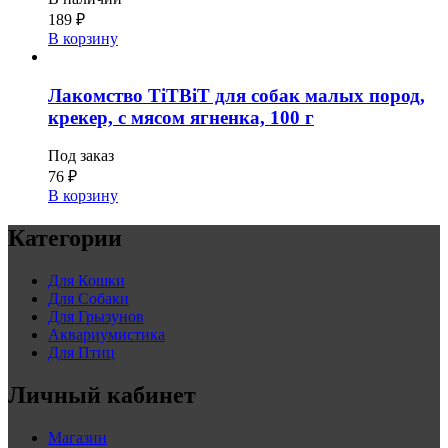
189
₽
В корзину
Лакомство TiTBiT для собак малых пород,
крекер, с мясом ягненка, 100 г
Под заказ
76
₽
В корзину
Категории
Для Кошки
Для Собаки
Для Грызунов
Аквариумистика
Для Птиц
Личный кабинет
Магазин