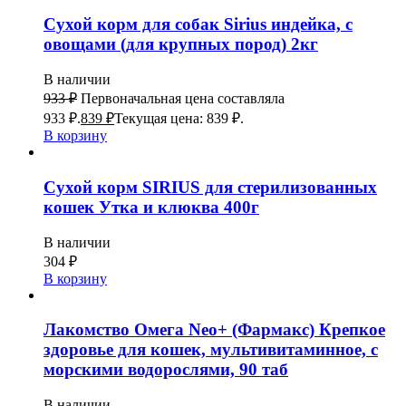
Сухой корм для собак Sirius индейка, с
овощами (для крупных пород) 2кг
В наличии
933
₽
Первоначальная цена составляла
933 ₽.
839
₽
Текущая цена: 839 ₽.
В корзину
Сухой корм SIRIUS для стерилизованных
кошек Утка и клюква 400г
В наличии
304
₽
В корзину
Лакомство Омега Neo+ (Фармакс) Крепкое
здоровье для кошек, мультивитаминное, с
морскими водорослями, 90 таб
В наличии