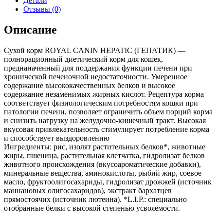
Детали
Отзывы (0)
Описание
Сухой корм ROYAL CANIN HEPATIC (ГЕПАТИК) —
полнорационный диетический корм для кошек,
преднаначенный для поддержания функции печени при
хронической печеночной недостаточности. Умеренное
содержание высококачественных белков и высокое
содержание незаменимых жирных кислот. Рецептура корма
соответствует физиологическим потребностям кошки при
патологии печени, позволяет ограничить объем порций корма
и снизить нагрузку на желудочно-кишечный тракт. Высокая
вкусовая привлекательность стимулирует потребление корма
и способствует выздоровлению
Ингредиенты: рис, изолят растительных белков*, животные
жиры, пшеница, растительная клетчатка, гидролизат белков
животного происхождения (вкусоароматические добавки),
минеральные вещества, аминокислоты, рыбий жир, соевое
масло, фруктоолигосахариды, гидролизат дрожжей (источник
мaннановых олигосахаридов), экстракт бархатцев
прямостоячих (источник лютеина). *L.I.P.: специально
отобранные белки с высокой степенью усвояемости.