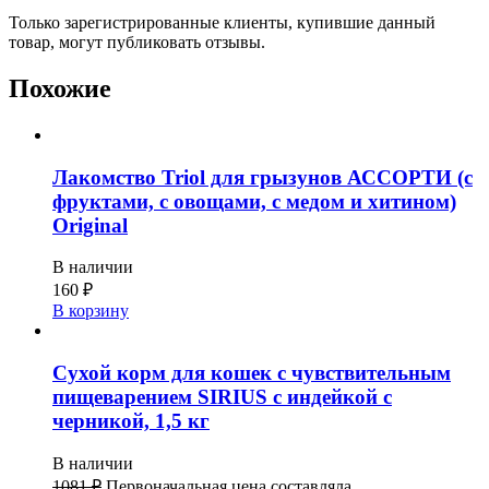
Только зарегистрированные клиенты, купившие данный
товар, могут публиковать отзывы.
Похожие
Лакомство Triol для грызунов АССОРТИ (с
фруктами, с овощами, с медом и хитином)
Original
В наличии
160
₽
В корзину
Сухой корм для кошек с чувствительным
пищеварением SIRIUS с индейкой с
черникой, 1,5 кг
В наличии
1081
₽
Первоначальная цена составляла