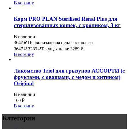
В корзину
Корм PRO PLAN Sterilised Renal Plus для
стерилизованных кошек, с кроликом, 3 кг
В наличии
3647
₽
Первоначальная цена составляла
3647 ₽.
3289
₽
Текущая цена: 3289 ₽.
В корзину
Лакомство Triol для грызунов АССОРТИ (с
фруктами, с овощами, с медом и хитином)
Original
В наличии
160
₽
В корзину
Категории