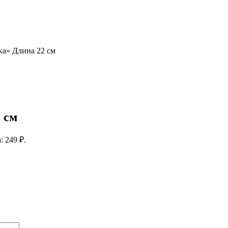
а» Длина 22 см
 см
: 249 ₽.