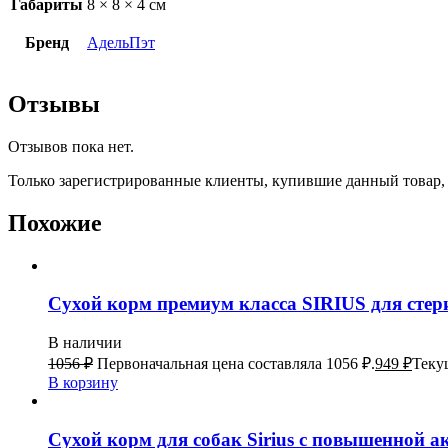
Габариты
8 × 8 × 4 см
Бренд
АдельПэт
Отзывы
Отзывов пока нет.
Только зарегистрированные клиенты, купившие данный товар,
Похожие
Сухой корм премиум класса SIRIUS для стер
В наличии
1056
₽
Первоначальная цена составляла 1056 ₽.
949
₽
Текущ
В корзину
Сухой корм для собак Sirius с повышенной а