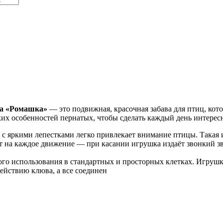
а «Ромашка»
— это подвижная, красочная забава для птиц, кот
их особенностей пернатых, чтобы сделать каждый день интересн
 с яркими лепестками легко привлекает внимание птицы. Такая 
 на каждое движение — при касании игрушка издаёт звонкий зв
го использования в стандартных и просторных клетках. Игрушка
ействию клюва, а все соединен