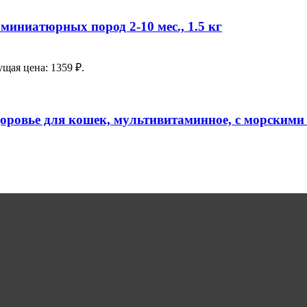
миниатюрных пород 2-10 мес., 1.5 кг
ущая цена: 1359 ₽.
оровье для кошек, мультивитаминное, с морскими 