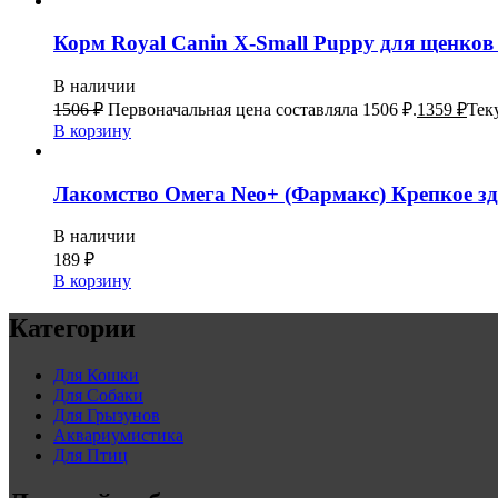
Корм Royal Canin X-Small Puppy для щенков 
В наличии
1506
₽
Первоначальная цена составляла 1506 ₽.
1359
₽
Тек
В корзину
Лакомство Омега Neo+ (Фармакс) Крепкое зд
В наличии
189
₽
В корзину
Категории
Для Кошки
Для Собаки
Для Грызунов
Аквариумистика
Для Птиц