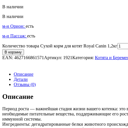
В наличии
В наличии
м-н Орион:
есть
м-н Пассаж:
есть
Количество товара Сухой корм для котят Royal Canin 1,2кг
В корзину
EAN:
4627166861571
Артикул:
1921
Категория:
Котята и Берем
Описание
Детали
Отзывы (0)
Описание
Период роста — важнейшая стадия жизни вашего котенка: это 
необходимые питательные вещества, поддерживающие его рост и
иммунной системы.
Ингредиенты: дегидратированные белки животного происхожден