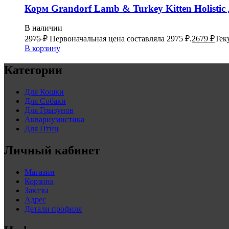
Корм Grandorf Lamb & Turkey Kitten Holistic
В наличии
2975
₽
Первоначальная цена составляла 2975 ₽.
2679
₽
Тек
В корзину
Категории
Для Кошки
Для Собаки
Для Грызунов
Аквариумистика
Для Птиц
Личный кабинет
Магазин
Корзина
Заказы
Адрес
Детали профиля