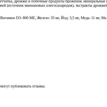
летчатка, дрожжи и побочные продукты брожения, минеральные в
жей (источник мaннановых олигосахаридов), экстракты дрожжей 
итамин D3: 800 ME, Железо: 35 мг, Йод: 3,5 мг, Медь: 11 мг, Ма
 могут публиковать отзывы.