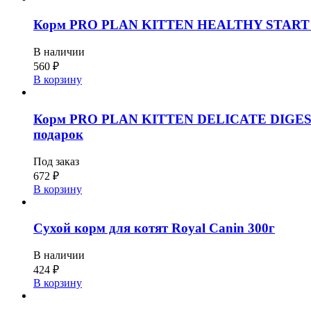
Корм PRO PLAN KITTEN HEALTHY START для к
В наличии
560
₽
В корзину
Корм PRO PLAN KITTEN DELICATE DIGESTION 
подарок
Под заказ
672
₽
В корзину
Сухой корм для котят Royal Canin 300г
В наличии
424
₽
В корзину