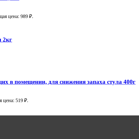
ая цена: 989 ₽.
 2кг
их в помещении, для снижения запаха стула 400г
 цена: 519 ₽.