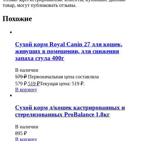
товар, могут публиковать отзывы.
Похожие
Сухой корм Royal Canin 27 для кошек,
живущих в помещении, для снижения
запаха стула 400г
В наличии
579
₽
Первоначальная цена составляла
579 ₽.
519
₽
Текущая цена: 519 ₽.
В корзину
Сухой корм д/кошек кастрированных и
стерелизованных ProBalance 1,8кг
В наличии
895
₽
В корзину