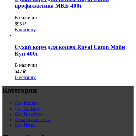
профилактика МКБ 400г
В наличии
695
₽
В корзину
Сухой корм для кошек Royal Canin Мэйн
Кун 400г
В наличии
647
₽
В корзину
Категории
Для Кошки
Для Собаки
Для Грызунов
Аквариумистика
Для Птиц