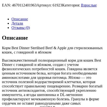
EAN:
4670112401963
Артикул:
61923
Категория:
Взрослые
Описание
Детали
Отзывы (0)
Описание
Корм Best Dinner Sterilised Beef & Apple для стерилизованных
кошек, с говядиной и яблоком
Высококачественный полнорационный корм для кошек Best
Dinner с говядиной и яблоком, создан с учетом
физиологических потребностей кошек. Говядина является
ценным источником белка, которая богата необходимыми
аминокислотами для здоровья питомца. Яблоко — это
источник полезной водорастворимой клетчатки, которая
способствует правильному пищеварению. Розмарин богатый
источник антиоксидантов, способствующий укреплению
иммунитета, а ягоды шиповника и DL-метионин
профилактируют мочекаменную болезнь. Гранулы в форме
сердечек не оставят равнодушными даже самых