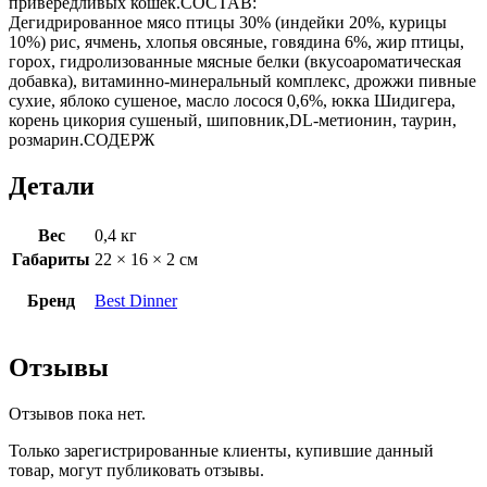
привередливых кошек.СОСТАВ:
Дегидрированное мясо птицы 30% (индейки 20%, курицы
10%) рис, ячмень, хлопья овсяные, говядина 6%, жир птицы,
горох, гидролизованные мясные белки (вкусоароматическая
добавка), витаминно-минеральный комплекс, дрожжи пивные
сухие, яблоко сушеное, масло лосося 0,6%, юкка Шидигера,
корень цикория сушеный, шиповник,DL-метионин, таурин,
розмарин.СОДЕРЖ
Детали
Вес
0,4 кг
Габариты
22 × 16 × 2 см
Бренд
Best Dinner
Отзывы
Отзывов пока нет.
Только зарегистрированные клиенты, купившие данный
товар, могут публиковать отзывы.